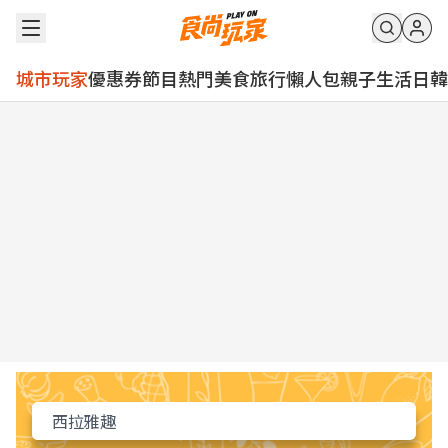
城市玩家
優惠券
節目
熱門
美食
旅行
懶人包
親子
生活
日韓