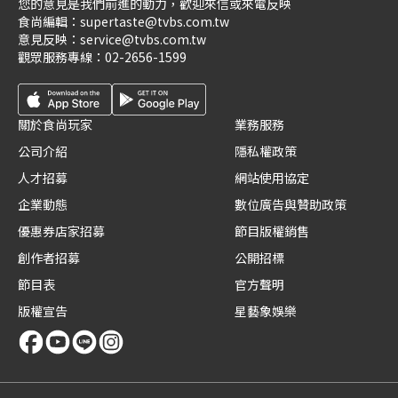
您的意見是我們前進的動力，歡迎來信或來電反映
食尚編輯：
supertaste@tvbs.com.tw
意見反映：
service@tvbs.com.tw
觀眾服務專線：
02-2656-1599
關於食尚玩家
業務服務
公司介紹
隱私權政策
人才招募
網站使用協定
企業動態
數位廣告與贊助政策
優惠券店家招募
節目版權銷售
創作者招募
公開招標
節目表
官方聲明
版權宣告
星藝象娛樂