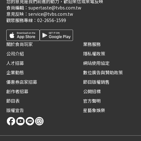
您的意見是我們前進的動力，歡迎來信或來電反映
食尚編輯：
supertaste@tvbs.com.tw
意見反映：
service@tvbs.com.tw
觀眾服務專線：
02-2656-1599
關於食尚玩家
業務服務
公司介紹
隱私權政策
人才招募
網站使用協定
企業動態
數位廣告與贊助政策
優惠券店家招募
節目版權銷售
創作者招募
公開招標
節目表
官方聲明
版權宣告
星藝象娛樂