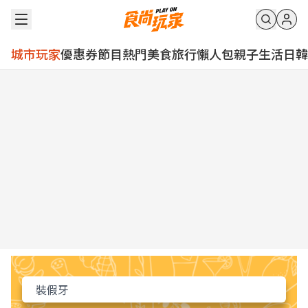
城市玩家
優惠券
節目
熱門
美食
旅行
懶人包
親子
生活
日韓