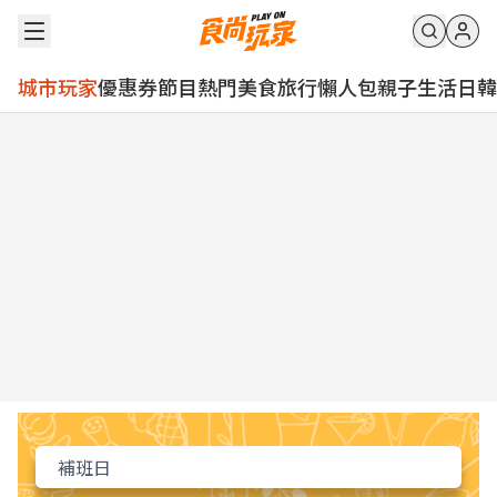
城市玩家
優惠券
節目
熱門
美食
旅行
懶人包
親子
生活
日韓