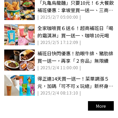
「丸亀烏龍麵」只要10元！６大餐飲
補班優惠：拿坡里買一送一、三商巧
| 2025/2/7 05:00:00 |
福折66元
全家咖啡買６送６！超商補班日「喝
的霜淇淋」買一送一、咖啡10元喝
| 2025/2/5 17:12:09 |
補班日快閃優惠！肋眼牛排、豬肋排
買一送一，再享「２夯品」無限續
| 2025/2/4 11:00:00 |
得正連14天買一送一！菜單調漲５
元，加碼「可不可ｘ玩總」新杯身、
| 2025/2/4 08:13:10 |
優惠
More