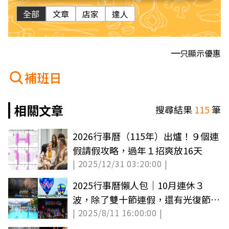
全部
文章
店家
達人
只顯示優惠
補班日
相關文章
搜尋結果
115
筆
2026行事曆（115年）出爐！９個連
假請假攻略，過年１招爽放16天
| 2025/12/31 03:20:00 |
2025行事曆懶人包｜10月連休３
波，除了雙十節連假，還有光復節請
| 2025/8/11 16:00:00 |
假攻略