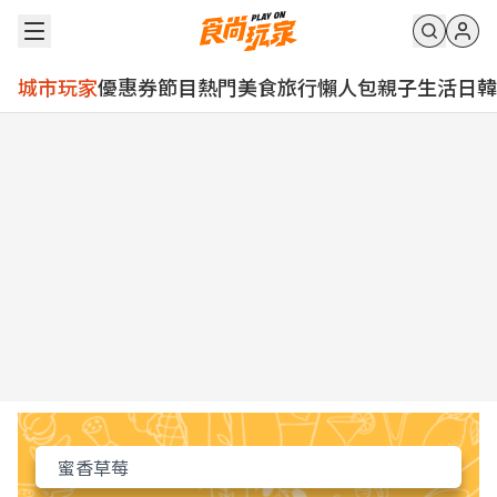
城市玩家
優惠券
節目
熱門
美食
旅行
懶人包
親子
生活
日韓