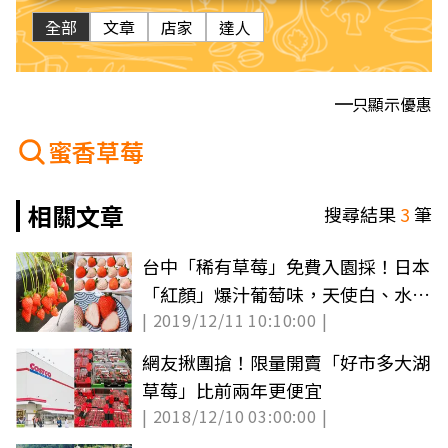
全部
文章
店家
達人
只顯示優惠
蜜香草莓
相關文章
搜尋結果
3
筆
台中「稀有草莓」免費入園採！日本
「紅顏」爆汁葡萄味，天使白、水蜜
| 2019/12/11 10:10:00 |
桃草莓接力熟
網友揪團搶！限量開賣「好市多大湖
草莓」比前兩年更便宜
| 2018/12/10 03:00:00 |