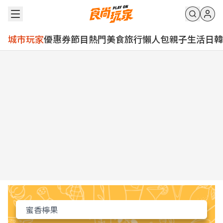
城市玩家
優惠券
節目
熱門
美食
旅行
懶人包
親子
生活
日韓