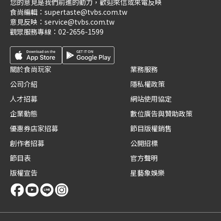
您的意見是我們前進的動力，歡迎來信或來電反映
食尚編輯：
supertaste@tvbs.com.tw
意見反映：
service@tvbs.com.tw
觀眾服務專線：
02-2656-1599
關於食尚玩家
業務服務
公司介紹
隱私權政策
人才招募
網站使用協定
企業動態
數位廣告與贊助政策
優惠券店家招募
節目版權銷售
創作者招募
公開招標
節目表
官方聲明
版權宣告
星藝象娛樂