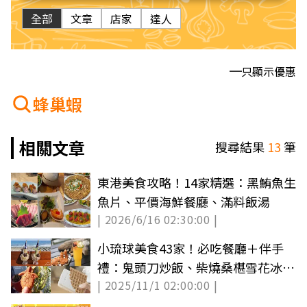
全部
文章
店家
達人
只顯示優惠
蜂巢蝦
相關文章
搜尋結果
13
筆
東港美食攻略！14家精選：黑鮪魚生
魚片、平價海鮮餐廳、滿料飯湯
| 2026/6/16 02:30:00 |
小琉球美食43家！必吃餐廳＋伴手
禮：鬼頭刀炒飯、柴燒桑椹雪花冰、
| 2025/11/1 02:00:00 |
梅子麻花捲