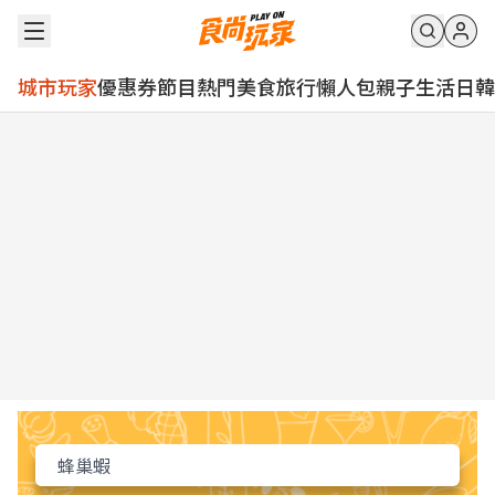
城市玩家
優惠券
節目
熱門
美食
旅行
懶人包
親子
生活
日韓