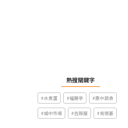
熱搜關鍵字
#
水煮蛋
#
福勝亭
#
惠中蔬食
#
城中市場
#
吉豚屋
#
肯德基