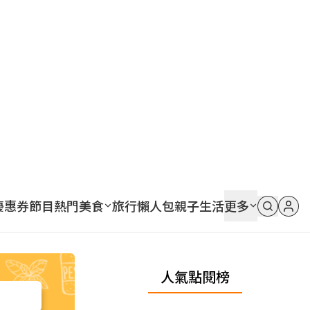
優惠券
節目
熱門
美食
旅行
懶人包
親子
生活
更多
人氣點閱榜