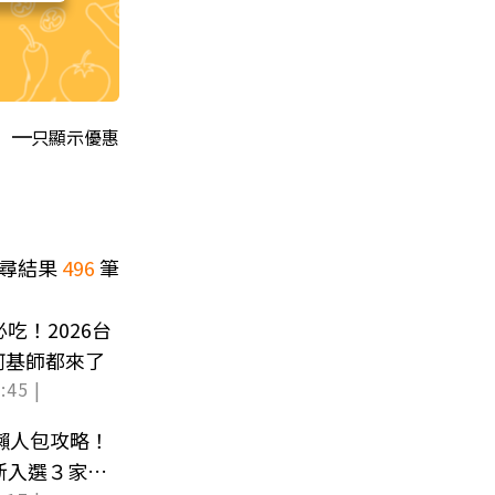
只顯示優惠
尋結果
496
筆
吃！2026台
阿基師都來了
:45 |
」懶人包攻略！
新入選３家必