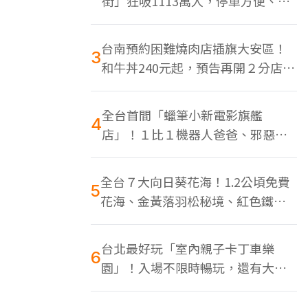
街」狂吸1113萬人，停車方便、特
色美食多
台南預約困難燒肉店插旗大安區！
3
和牛丼240元起，預告再開２分店、
地點曝光
全台首間「蠟筆小新電影旗艦
4
店」！１比１機器人爸爸、邪惡正
男，百款周邊買翻
全台７大向日葵花海！1.2公頃免費
5
花海、金黃落羽松秘境、紅色鐵橋
同框
台北最好玩「室內親子卡丁車樂
6
園」！入場不限時暢玩，還有大螢
幕Switch遊戲區