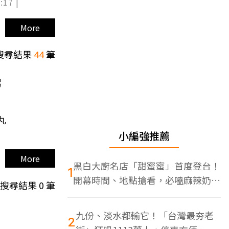
:17 |
More
搜尋結果
44
筆
粥
丸
小編強推薦
More
黑白大廚名店「甜蜜蜜」首度登台！
1
開幕時間、地點搶看，必嗑麻辣奶油
搜尋結果
0
筆
蝦
九份、淡水都輸它！「台灣最夯老
2