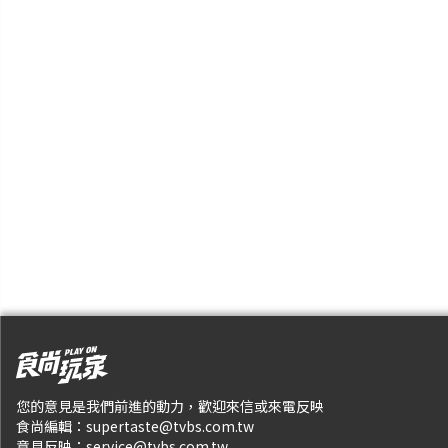
您的意見是我們前進的動力，歡迎來信或來電反映
食尚編輯：
supertaste@tvbs.com.tw
意見反映：
service@tvbs.com.tw