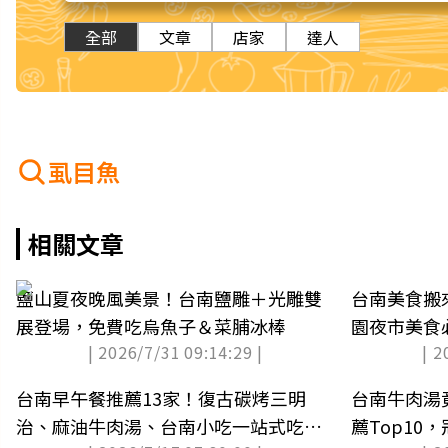
全部
文章
店家
達人
虱目魚
相關文章
鹽山夏夜晚風美景！台南鹽雕＋光雕雙
台南美食搬
展登場，免費吃烏魚子＆菜脯冰棒
園夜市美食
| 2026/7/31 09:14:29 |
| 2
台南早午餐推薦13家！復古碳烤三明
台南牛肉湯
治、麻油牛肉湯、台南小吃一站式吃到
薦Top10