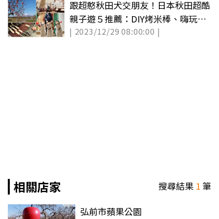
跟超憨秋田犬交朋友！日本秋田超酷
親子遊５推薦：DIY烤米棒、嗨玩竿
| 2023/12/29 08:00:00 |
燈（中獎公布）
相關店家
搜尋結果
1
筆
弘前市蘋果公園