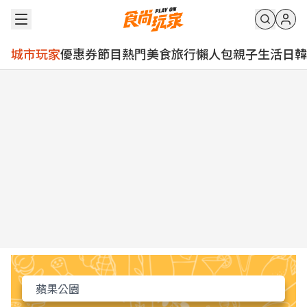
城市玩家
優惠券
節目
熱門
美食
旅行
懶人包
親子
生活
日韓