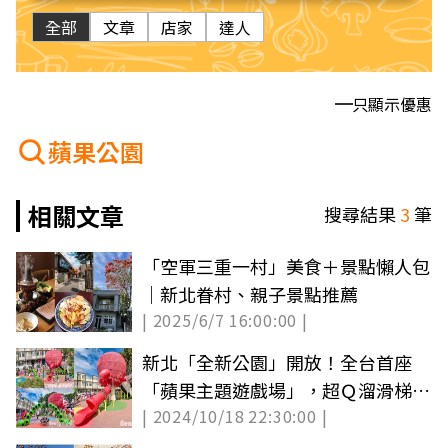
全部
文章
店家
達人
只顯示優惠
蘋果公園
相關文章
搜尋結果
3
筆
「空軍三重一村」美食＋景點懶人包
｜新北眷村、親子景點推薦
| 2025/6/7 16:00:00 |
新北「全新公園」開放！全台首座
「蘋果主題遊戲場」，超Ｑ溜滑梯、
| 2024/10/18 22:30:00 |
空中步道