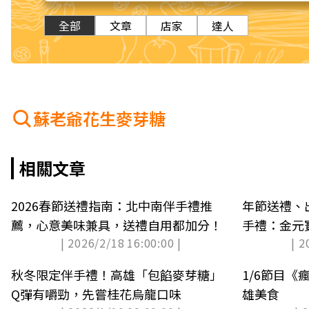
全部
文章
店家
達人
蘇老爺花生麥芽糖
相關文章
2026春節送禮指南：北中南伴手禮推
年節送禮、
薦，心意美味兼具，送禮自用都加分！
手禮：金元
| 2026/2/18 16:00:00 |
| 2
秋冬限定伴手禮！高雄「包餡麥芽糖」
1/6節目
Q彈有嚼勁，先嘗桂花烏龍口味
雄美食