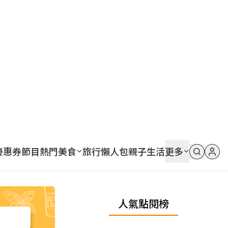
優惠券
節目
熱門
美食
旅行
懶人包
親子
生活
更多
人氣點閱榜