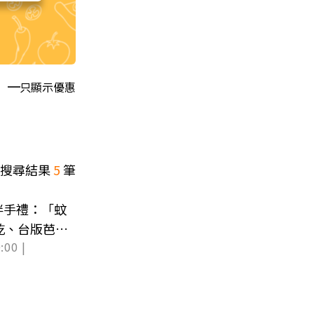
只顯示優惠
搜尋結果
5
筆
伴手禮：「蚊
乾、台版芭娜
:00 |