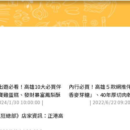
出遊必看！高雄10大必買伴
內行必買！高雄５款網推
寶雞蛋糕、發財暴富鳳梨酥
香麥芽糖」、40年厚切肉
024/1/30 10:00:00 |
| 2022/6/22 09:20
娜
《瘋狂總部》店家資訊：正港高