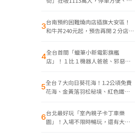
街」狂吸1113萬人，停車方便、特
色美食多
台南預約困難燒肉店插旗大安區！
3
和牛丼240元起，預告再開２分店、
地點曝光
全台首間「蠟筆小新電影旗艦
4
店」！１比１機器人爸爸、邪惡正
男，百款周邊買翻
全台７大向日葵花海！1.2公頃免費
5
花海、金黃落羽松秘境、紅色鐵橋
同框
台北最好玩「室內親子卡丁車樂
6
園」！入場不限時暢玩，還有大螢
幕Switch遊戲區