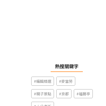
熱搜關鍵字
#
編輯精選
#
麥當勞
#
親子景點
#
京都
#
福勝亭