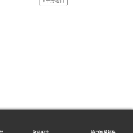
#
十分老街
募
業務服務
節目版權銷售