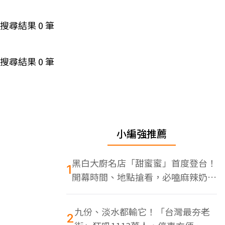
搜尋結果
0
筆
搜尋結果
0
筆
小編強推薦
黑白大廚名店「甜蜜蜜」首度登台！
1
開幕時間、地點搶看，必嗑麻辣奶油
蝦
九份、淡水都輸它！「台灣最夯老
2