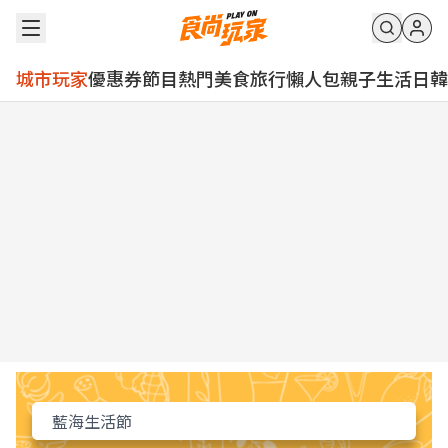
城市玩家
優惠券
節目
熱門
美食
旅行
懶人包
親子
生活
日韓