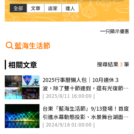
全部
文章
店家
達人
只顯示優惠
藍海生活節
相關文章
搜尋結果
3
筆
2025行事曆懶人包｜10月連休３
波，除了雙十節連假，還有光復節請
| 2025/8/11 16:00:00 |
假攻略
台東「藍海生活節」9/13登場！首度
引進水幕動態投影、水景舞台湖面展
| 2024/9/16 01:00:00 |
演超有看頭