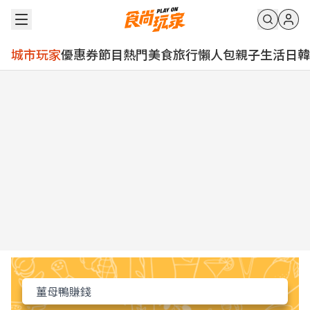
城市玩家
優惠券
節目
熱門
美食
旅行
懶人包
親子
生活
日韓