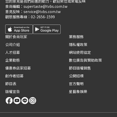
您的意見是我們前進的動力，歡迎來信或來電反映
食尚編輯：
supertaste@tvbs.com.tw
意見反映：
service@tvbs.com.tw
觀眾服務專線：
02-2656-1599
關於食尚玩家
業務服務
公司介紹
隱私權政策
人才招募
網站使用協定
企業動態
數位廣告與贊助政策
優惠券店家招募
節目版權銷售
創作者招募
公開招標
節目表
官方聲明
版權宣告
星藝象娛樂