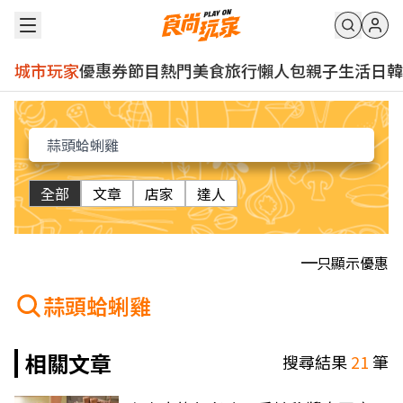
城市玩家
優惠券
節目
熱門
美食
旅行
懶人包
親子
生活
日韓
全部
文章
店家
達人
只顯示優惠
蒜頭蛤蜊雞
相關文章
搜尋結果
21
筆