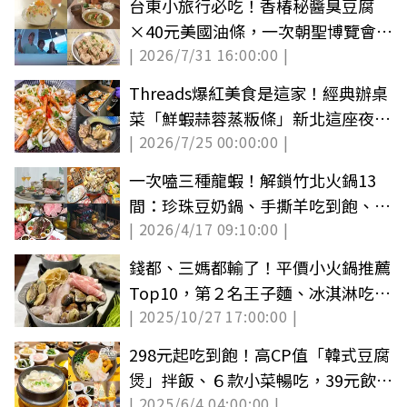
台東小旅行必吃！香椿秘醬臭豆腐
×40元美國油條，一次朝聖博覽會＋
| 2026/7/31 16:00:00 |
博物館住宿
Threads爆紅美食是這家！經典辦桌
菜「鮮蝦蒜蓉蒸粄條」新北這座夜市
| 2026/7/25 00:00:00 |
就有賣
一次嗑三種龍蝦！解鎖竹北火鍋13
間：珍珠豆奶鍋、手撕羊吃到飽、三
| 2026/4/17 09:10:00 |
頭龍套餐
錢都、三媽都輸了！平價小火鍋推薦
Top10，第２名王子麵、冰淇淋吃到
| 2025/10/27 17:00:00 |
飽
298元起吃到飽！高CP值「韓式豆腐
煲」拌飯、６款小菜暢吃，39元飲料
| 2025/6/4 04:00:00 |
無限續