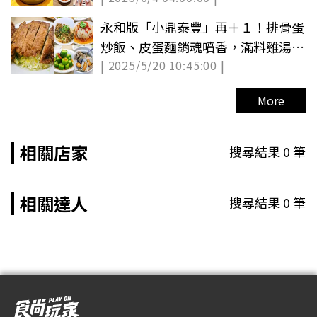
永和版「小鼎泰豐」再＋１！排骨蛋
炒飯、皮蛋麵銷魂噴香，滿料雞湯也
| 2025/5/20 10:45:00 |
必點
More
相關店家
搜尋結果
0
筆
相關達人
搜尋結果
0
筆