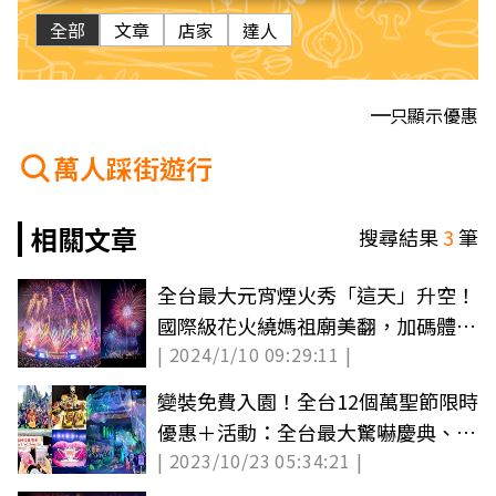
全部
文章
店家
達人
只顯示優惠
萬人踩街遊行
相關文章
搜尋結果
3
筆
全台最大元宵煙火秀「這天」升空！
國際級花火繞媽祖廟美翻，加碼體驗
| 2024/1/10 09:29:11 |
炸蜂炮
變裝免費入園！全台12個萬聖節限時
優惠＋活動：全台最大驚嚇慶典、暗
| 2023/10/23 05:34:21 |
黑市集