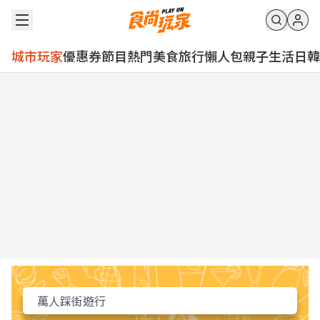
城市玩家
優惠券
節目
熱門
美食
旅行
懶人包
親子
生活
日韓