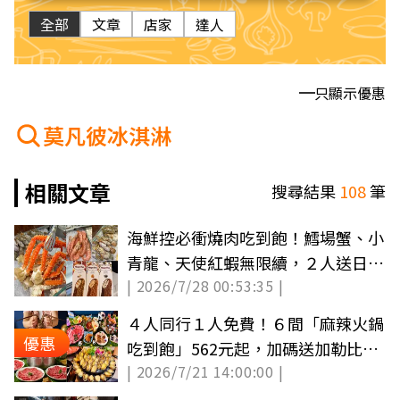
全部
文章
店家
達人
只顯示優惠
莫凡彼冰淇淋
相關文章
搜尋結果
108
筆
海鮮控必衝燒肉吃到飽！鱈場蟹、小
青龍、天使紅蝦無限續，２人送日本
| 2026/7/28 00:53:35 |
A5和牛
４人同行１人免費！６間「麻辣火鍋
優惠
吃到飽」562元起，加碼送加勒比海
| 2026/7/21 14:00:00 |
大龍蝦