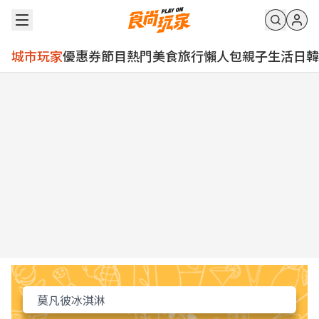
城市玩家
優惠券
節目
熱門
美食
旅行
懶人包
親子
生活
日韓