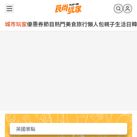
城市玩家
優惠券
節目
熱門
美食
旅行
懶人包
親子
生活
日韓