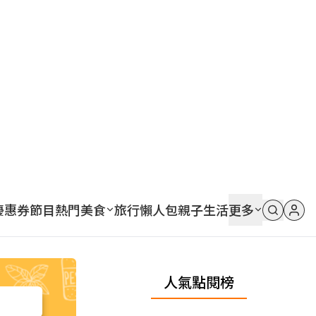
優惠券
節目
熱門
美食
旅行
懶人包
親子
生活
更多
人氣點閱榜