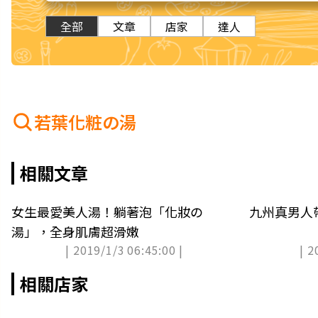
全部
文章
店家
達人
若葉化粧の湯
相關文章
女生最愛美人湯！躺著泡「化妝の
九州真男人
湯」，全身肌膚超滑嫩
| 2019/1/3 06:45:00 |
| 2
相關店家