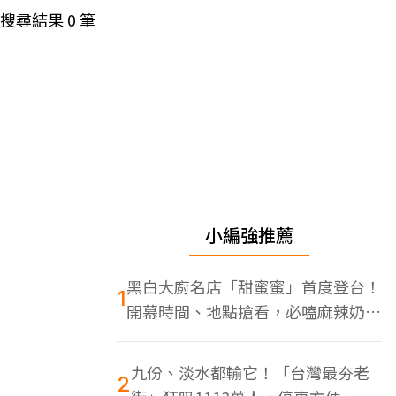
搜尋結果
0
筆
小編強推薦
黑白大廚名店「甜蜜蜜」首度登台！
1
開幕時間、地點搶看，必嗑麻辣奶油
蝦
九份、淡水都輸它！「台灣最夯老
2