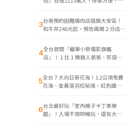
街」狂吸1113萬人，停車方便、特
色美食多
台南預約困難燒肉店插旗大安區！
3
和牛丼240元起，預告再開２分店、
地點曝光
全台首間「蠟筆小新電影旗艦
4
店」！１比１機器人爸爸、邪惡正
男，百款周邊買翻
全台７大向日葵花海！1.2公頃免費
5
花海、金黃落羽松秘境、紅色鐵橋
同框
台北最好玩「室內親子卡丁車樂
6
園」！入場不限時暢玩，還有大螢
幕Switch遊戲區