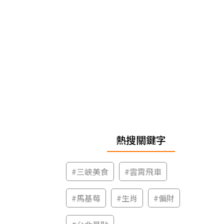
熱搜關鍵字
#
三峽美食
#
雲霄飛車
#
馬基莓
#
生肖
#
偏財