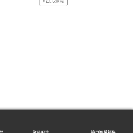
#
台北景點
募
業務服務
節目版權銷售