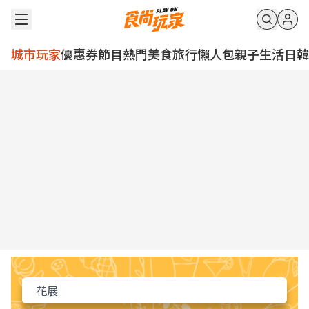
城市玩家
優惠券
節目
熱門
美食
旅行
懶人包
親子
生活
日韓