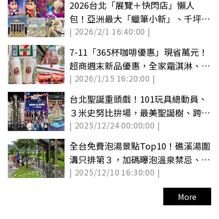
2026台北「展覽＋快閃店」懶人
包！亞洲最大「蠟筆小新」、千坪恐
| 2026/2/1 16:40:00 |
龍展、蜷川實花
7-11「365杯咖啡優惠」現省萬元！
超商週末新品優惠，全家霜淇淋、茶
| 2026/1/15 16:20:00 |
飲10元
台北聖誕重頭戲！101玩具總動員、
３米史努比拚場，最美聖誕樹、跨年
| 2025/12/24 00:00:00 |
煙火亮點曝
全台免費泡湯景點Top10！礁溪湯圍
溝只排第３，加碼曝泡溫泉禁忌、好
| 2025/12/10 16:30:00 |
處
More