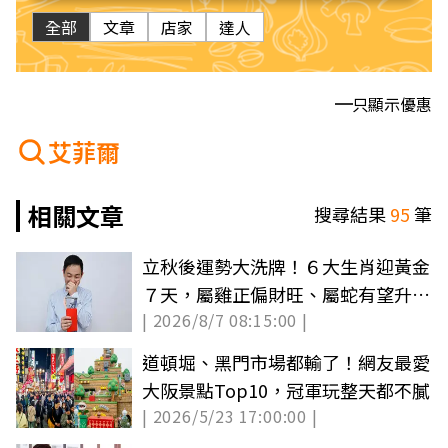
全部
文章
店家
達人
只顯示優惠
艾菲爾
相關文章
搜尋結果
95
筆
立秋後運勢大洗牌！６大生肖迎黃金
７天，屬雞正偏財旺、屬蛇有望升遷
| 2026/8/7 08:15:00 |
調薪
道頓堀、黑門市場都輸了！網友最愛
大阪景點Top10，冠軍玩整天都不膩
| 2026/5/23 17:00:00 |