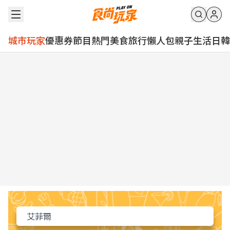
城市玩家
優惠券
節目
熱門
美食
旅行
懶人包
親子
生活
日韓