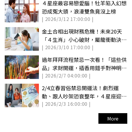
４星座最容易戀愛腦！牡羊陷入幻想
恐成冤大頭，浪漫雙魚竟沒上榜
| 2026/3/12 17:00:00 |
金土合相出現財務危機！未來20天
「４生肖」小心破財，屬龍衝動決策
| 2026/3/10 17:00:00 |
恐虧損
過年拜拜流程禁忌一次看！「這些供
品」求財開運，插香用錯手對神明超
| 2026/2/7 04:00:00 |
不敬
2/4立春習俗禁忌開運法！劇烈運
動、跟人吵架恐衰整年，４星座迎財
| 2026/2/3 16:00:00 |
神大賺錢
More