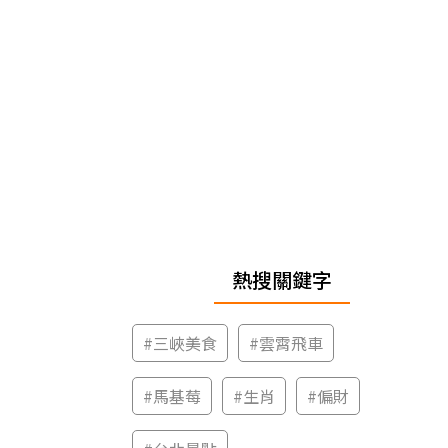
熱搜關鍵字
#
三峽美食
#
雲霄飛車
#
馬基莓
#
生肖
#
偏財