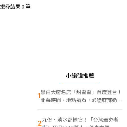
搜尋結果
0
筆
小編強推薦
黑白大廚名店「甜蜜蜜」首度登台！
1
開幕時間、地點搶看，必嗑麻辣奶油
蝦
九份、淡水都輸它！「台灣最夯老
2