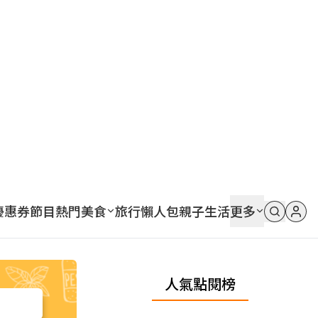
優惠券
節目
熱門
美食
旅行
懶人包
親子
生活
更多
人氣點閱榜