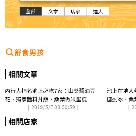
全部
文章
店家
達人
舒食男孩
相關文章
內行人指名池上必吃7家：山葵醬油豆
池上在地人
花、獨家醬料丼飯、桑葉做米蛋糕
糖剉冰、桑
| 2019/5/7 08:50:59 |
| 2
花、臘肉味
相關店家