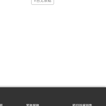
#
台北景點
募
業務服務
節目版權銷售