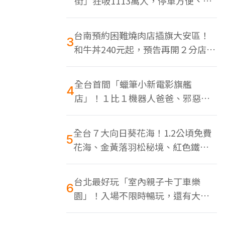
街」狂吸1113萬人，停車方便、特
色美食多
台南預約困難燒肉店插旗大安區！
3
和牛丼240元起，預告再開２分店、
地點曝光
全台首間「蠟筆小新電影旗艦
4
店」！１比１機器人爸爸、邪惡正
男，百款周邊買翻
全台７大向日葵花海！1.2公頃免費
5
花海、金黃落羽松秘境、紅色鐵橋
同框
台北最好玩「室內親子卡丁車樂
6
園」！入場不限時暢玩，還有大螢
幕Switch遊戲區