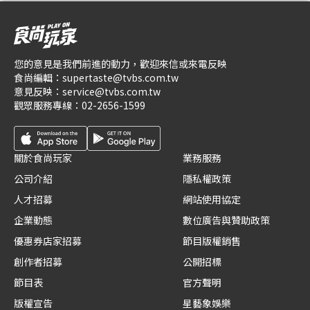
您的意見是我們前進的動力，歡迎來信或來電反映
食尚編輯：
supertaste@tvbs.com.tw
意見反映：
service@tvbs.com.tw
觀眾服務專線：
02-2656-1599
關於食尚玩家
業務服務
公司介紹
隱私權政策
人才招募
網站使用協定
企業動態
數位廣告與贊助政策
優惠券店家招募
節目版權銷售
創作者招募
公開招標
節目表
官方聲明
版權宣告
星藝象娛樂