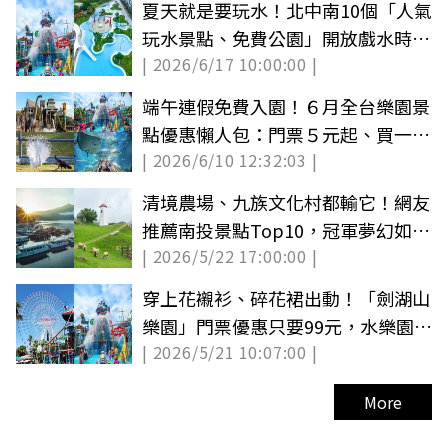
夏天就是要玩水！北中南10個「人氣
玩水景點、免費公園」開放戲水時間
| 2026/6/17 10:00:00 |
一次看
端午連假免費入園！６月全台樂園景
點優惠懶人包：門票５元起、買一送
| 2026/6/10 12:32:03 |
一好康
清境農場、九族文化村都輸它！網友
推薦南投景點Top10，冠軍夢幻如畫
| 2026/5/22 17:00:00 |
一般
穿上花襯衫、碎花裙出動！「劍湖山
樂園」門票優惠只要99元，水樂園限
| 2026/5/21 10:07:00 |
時回歸
More