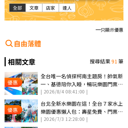
全部
文章
店家
達人
只顯示優惠
自由落體
相關文章
搜尋結果
91
筆
全台唯一名偵探柯南主題房！帥氣新
優惠
一、基德陪你入睡，暢玩樂園門票最
| 2026/8/4 08:41:00 |
低100元
台北全新水樂園在這！全台７家水上
優惠
樂園優惠懶人包：壽星免費、門票買
| 2026/7/3 12:28:00 |
一送一