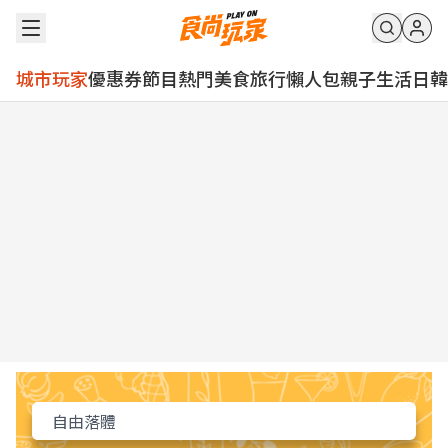
城市玩家
優惠券
節目
熱門
美食
旅行
懶人包
親子
生活
日韓