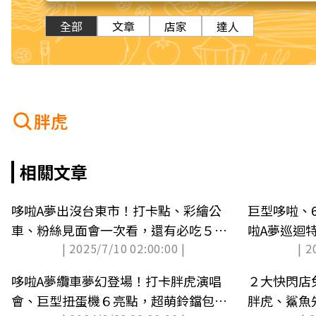
全部
文章
店家
達人
胖虎
相關文章
哆啦A夢出沒台東市！打卡點、彩繪公
巨型哆啦、
車、粉絲見面會一次看，還有必吃５美
啦A夢巡迴
| 2025/7/10 02:00:00 |
| 2
食（中獎公布）
獎公布）
哆啦A夢纜車夢幻登場！打卡胖虎演唱
２大快閃店
會、巨型扭蛋機６亮點，超萌鈴鐺包必
胖虎、鯊魚