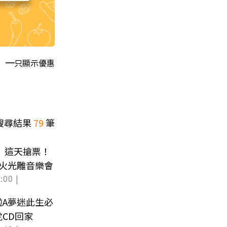
只顯示優惠
搜尋結果
79
筆
華」這天搶票！
火光雕音樂會
:00 |
A夢迷此生必
CD回家