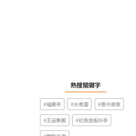
熱搜關鍵字
#
福勝亭
#
水煮蛋
#
惠中蔬食
#
王品集團
#
初魚鉄板料亭