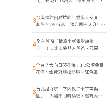
街」狂吸1113萬人，停車方便、特
色美食多
台南預約困難燒肉店插旗大安區！
3
和牛丼240元起，預告再開２分店、
地點曝光
全台首間「蠟筆小新電影旗艦
4
店」！１比１機器人爸爸、邪惡正
男，百款周邊買翻
全台７大向日葵花海！1.2公頃免費
5
花海、金黃落羽松秘境、紅色鐵橋
同框
台北最好玩「室內親子卡丁車樂
6
園」！入場不限時暢玩，還有大螢
幕Switch遊戲區