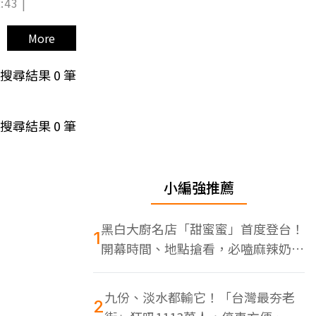
:43 |
More
搜尋結果
0
筆
搜尋結果
0
筆
小編強推薦
黑白大廚名店「甜蜜蜜」首度登台！
1
開幕時間、地點搶看，必嗑麻辣奶油
蝦
九份、淡水都輸它！「台灣最夯老
2