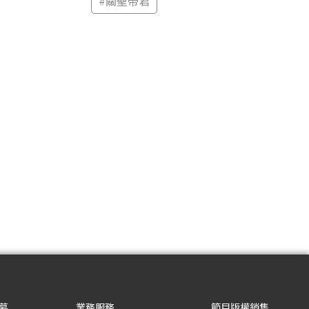
#
關聖帝君
募
業務服務
節目版權銷售