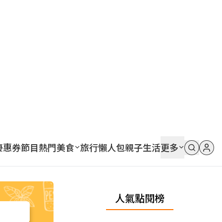
優惠券
節目
熱門
美食
旅行
懶人包
親子
生活
更多
人氣點閱榜