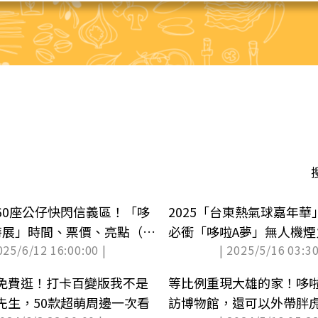
60座公仔快閃信義區！「哆
2025「台東熱氣球嘉年
特展」時間、票價、亮點（中
必衝「哆啦A夢」無人機煙
025/6/12 16:00:00 |
| 2025/5/16 03:30
免費逛！打卡百變版我不是
等比例重現大雄的家！哆啦
先生，50款超萌周邊一次看
訪博物館，還可以外帶胖虎