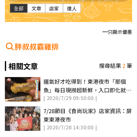
全部
文章
店家
達人
只顯示優惠
胖叔叔霸雞排
相關文章
搜尋結果
2
筆
運氣好才吃得到！東港夜市「那個
魚」每日現撈超新鮮，入口即化就像
| 2020/7/29 09:50:00 |
炸鮮奶
7/28節目《食尚玩家》店家資訊：屏
東東港夜市
| 2020/7/28 14:30:00 |