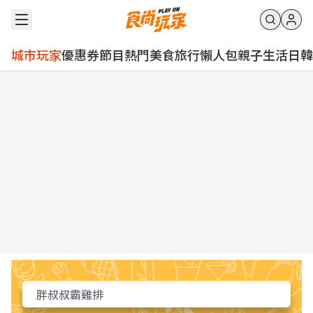
城市玩家
優惠券
節目
熱門
美食
旅行
懶人包
親子
生活
日韓