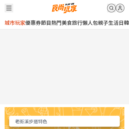
城市玩家
優惠券
節目
熱門
美食
旅行
懶人包
親子
生活
日韓