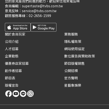
您的意見是我們前進的動力，歡迎來信或來電反映
食尚編輯：
supertaste@tvbs.com.tw
意見反映：
service@tvbs.com.tw
觀眾服務專線：
02-2656-1599
關於食尚玩家
業務服務
公司介紹
隱私權政策
人才招募
網站使用協定
企業動態
數位廣告與贊助政策
優惠券店家招募
節目版權銷售
創作者招募
公開招標
節目表
官方聲明
版權宣告
星藝象娛樂