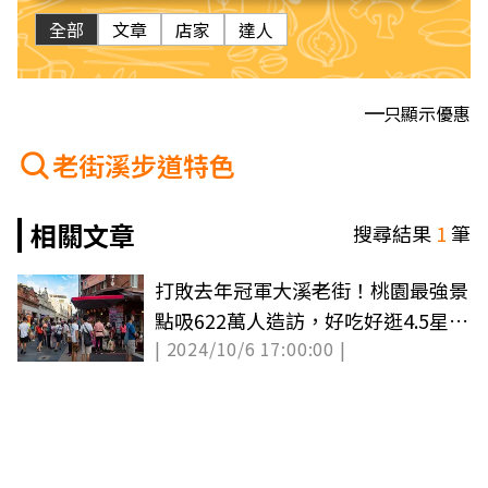
全部
文章
店家
達人
只顯示優惠
老街溪步道特色
相關文章
搜尋結果
1
筆
打敗去年冠軍大溪老街！桃園最強景
點吸622萬人造訪，好吃好逛4.5星好
| 2024/10/6 17:00:00 |
評