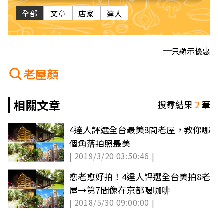
全部
文章
店家
達人
只顯示優惠
老屋顏
相關文章
搜尋結果
2
筆
4達人評選全台最美8間老屋，教你哪
個角落拍照最美
| 2019/3/20 03:50:46 |
愈老愈好拍！4達人評選全台美拍8老
屋→第7間像在京都喝咖啡
| 2018/5/30 09:00:00 |