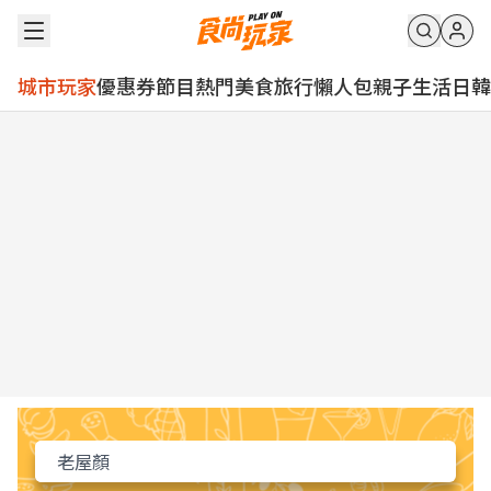
城市玩家
優惠券
節目
熱門
美食
旅行
懶人包
親子
生活
日韓