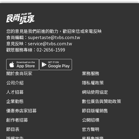
您的意見是我們前進的動力，歡迎來信或來電反映
食尚編輯：
supertaste@tvbs.com.tw
意見反映：
service@tvbs.com.tw
觀眾服務專線：
02-2656-1599
關於食尚玩家
業務服務
公司介紹
隱私權政策
人才招募
網站使用協定
企業動態
數位廣告與贊助政策
優惠券店家招募
節目版權銷售
創作者招募
公開招標
節目表
官方聲明
版權宣告
星藝象娛樂