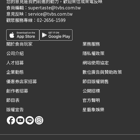
您的意見是我們前進的動力，歡迎來信或來電反映
食尚編輯：
supertaste@tvbs.com.tw
意見反映：
service@tvbs.com.tw
觀眾服務專線：
02-2656-1599
關於食尚玩家
業務服務
公司介紹
隱私權政策
人才招募
網站使用協定
企業動態
數位廣告與贊助政策
優惠券店家招募
節目版權銷售
創作者招募
公開招標
節目表
官方聲明
版權宣告
星藝象娛樂