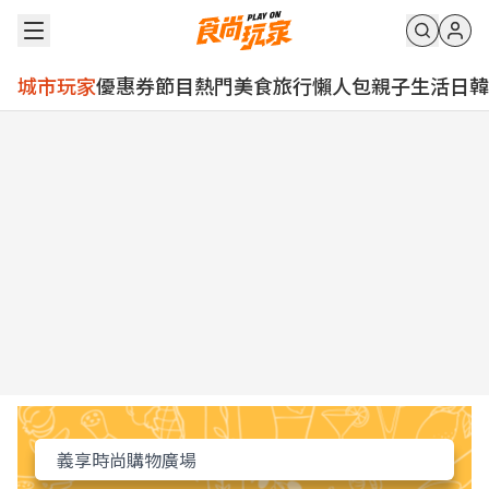
城市玩家
優惠券
節目
熱門
美食
旅行
懶人包
親子
生活
日韓