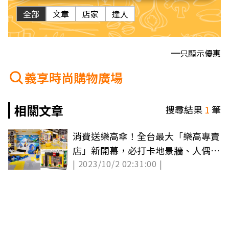
全部
文章
店家
達人
只顯示優惠
義享時尚購物廣場
相關文章
搜尋結果
1
筆
消費送樂高傘！全台最大「樂高專賣
店」新開幕，必打卡地景牆、人偶工
| 2023/10/2 02:31:00 |
廠