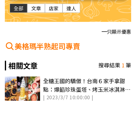
全部
文章
店家
達人
只顯示優惠
美格瑪半熟起司專賣
相關文章
搜尋結果
1
筆
全糖王國的驕傲！台南６家手拿甜
點：爆餡珍珠蛋塔、烤玉米冰淇淋、
| 2023/3/7 10:00:00 |
秒殺大福