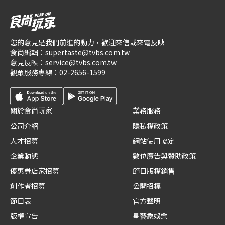
您的意見是我們前進的動力，歡迎來信或來電反映
食尚編輯：
supertaste@tvbs.com.tw
意見反映：
service@tvbs.com.tw
觀眾服務專線：
02-2656-1599
關於食尚玩家
業務服務
公司介紹
隱私權政策
人才招募
網站使用協定
企業動態
數位廣告與贊助政策
優惠券店家招募
節目版權銷售
創作者招募
公開招標
節目表
官方聲明
版權宣告
星藝象娛樂