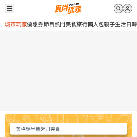
城市玩家
優惠券
節目
熱門
美食
旅行
懶人包
親子
生活
日韓