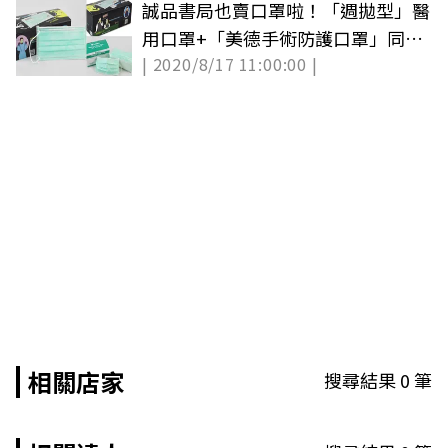
誠品書局也賣口罩啦！「週拋型」醫
用口罩+「美德手術防護口罩」同步
| 2020/8/17 11:00:00 |
開搶
相關店家
搜尋結果
0
筆