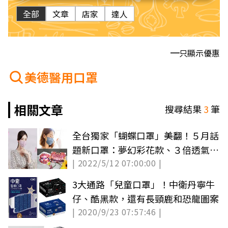
全部
文章
店家
達人
只顯示優惠
美德醫用口罩
相關文章
搜尋結果
3
筆
全台獨家「蝴蝶口罩」美翻！５月話
題新口罩：夢幻彩花款、３倍透氣輕
| 2022/5/12 07:00:00 |
口罩
3大通路「兒童口罩」！中衛丹寧牛
仔、酷黑款，還有長頸鹿和恐龍圖案
| 2020/9/23 07:57:46 |