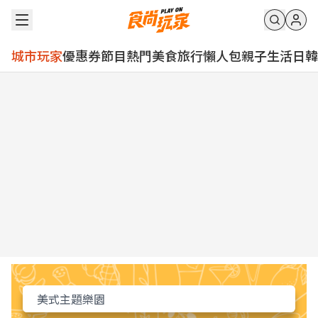
城市玩家
優惠券
節目
熱門
美食
旅行
懶人包
親子
生活
日韓