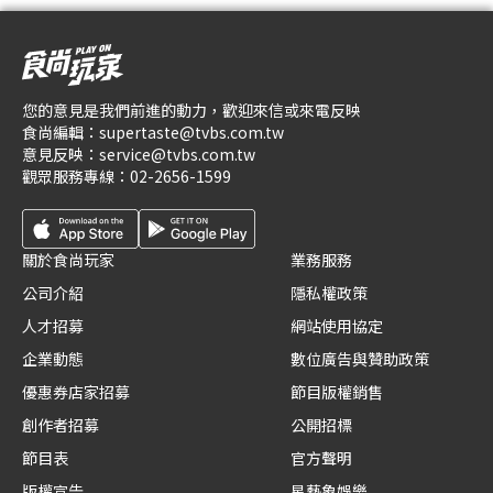
您的意見是我們前進的動力，歡迎來信或來電反映
食尚編輯：
supertaste@tvbs.com.tw
意見反映：
service@tvbs.com.tw
觀眾服務專線：
02-2656-1599
關於食尚玩家
業務服務
公司介紹
隱私權政策
人才招募
網站使用協定
企業動態
數位廣告與贊助政策
優惠券店家招募
節目版權銷售
創作者招募
公開招標
節目表
官方聲明
版權宣告
星藝象娛樂