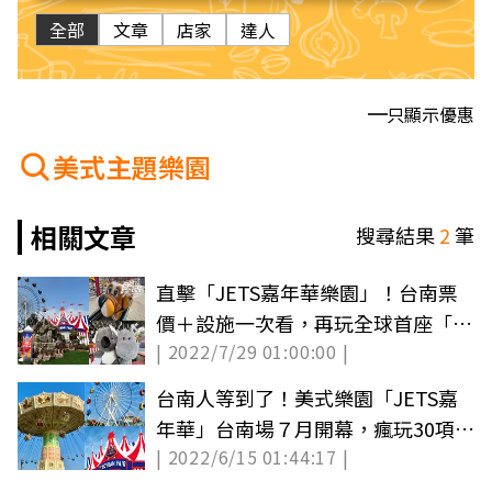
全部
文章
店家
達人
只顯示優惠
美式主題樂園
相關文章
搜尋結果
2
筆
直擊「JETS嘉年華樂園」！台南票
價＋設施一次看，再玩全球首座「沉
| 2022/7/29 01:00:00 |
浸劇院」
台南人等到了！美式樂園「JETS嘉
年華」台南場７月開幕，瘋玩30項遊
| 2022/6/15 01:44:17 |
樂設施