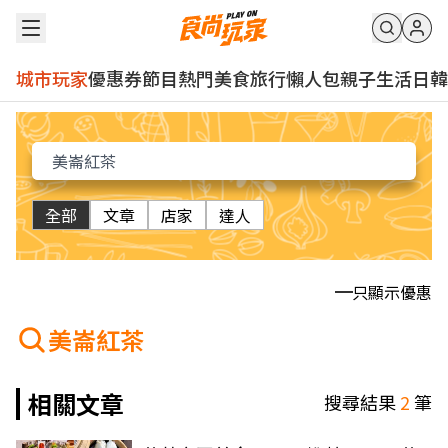
城市玩家
優惠券
節目
熱門
美食
旅行
懶人包
親子
生活
日韓
全部
文章
店家
達人
只顯示優惠
美崙紅茶
相關文章
搜尋結果
2
筆