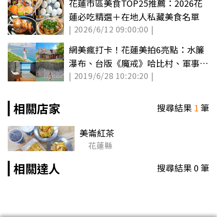
花蓮市區美食TOP25推薦：2026花
蓮必吃精選＋在地人私藏美食名單
| 2026/6/12 09:00:00 |
網美瘋打卡！花蓮美拍6亮點：水簾
瀑布、台版《魔戒》哈比村、軍事高
| 2019/6/28 10:20:20 |
地祕境
相關店家
搜尋結果
1
筆
美崙紅茶
花蓮縣
相關達人
搜尋結果
0
筆