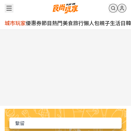
城市玩家
優惠券
節目
熱門
美食
旅行
懶人包
親子
生活
日韓