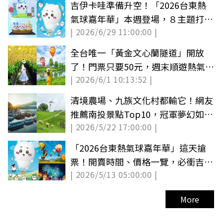
吉伊卡哇準備升空！「2026台東熱
氣球嘉年華」本週登場，８主題打卡
| 2026/6/29 11:00:00 |
點搶先看
全台唯一「黃金文心蘭隧道」開放
了！門票只要50元，週末順遊熱氣球
| 2026/6/1 10:13:52 |
嘉年華
清境農場、九族文化村都輸它！網友
推薦南投景點Top10，冠軍夢幻如畫
| 2026/5/22 17:00:00 |
一般
「2026台東熱氣球嘉年華」這天搶
票！開賣時間、價格一覽，必衝吉伊
| 2026/5/13 05:00:00 |
卡哇秀
More