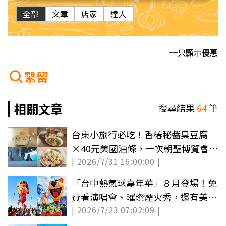
全部
文章
店家
達人
只顯示優惠
繫留
相關文章
搜尋結果
64
筆
台東小旅行必吃！香椿秘醬臭豆腐
×40元美國油條，一次朝聖博覽會＋
| 2026/7/31 16:00:00 |
博物館住宿
「台中熱氣球嘉年華」８月登場！免
費看演唱會、璀璨煙火秀，還有美食
| 2026/7/23 07:02:09 |
市集