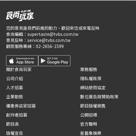
您的意見是我們前進的動力，歡迎來信或來電反映
食尚編輯：
supertaste@tvbs.com.tw
意見反映：
service@tvbs.com.tw
觀眾服務專線：
02-2656-1599
關於食尚玩家
業務服務
公司介紹
隱私權政策
人才招募
網站使用協定
企業動態
數位廣告與贊助政策
優惠券店家招募
節目版權銷售
創作者招募
公開招標
節目表
官方聲明
版權宣告
星藝象娛樂