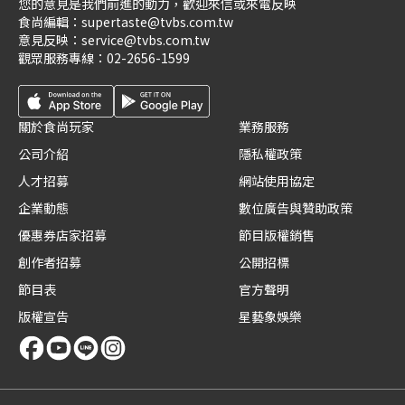
您的意見是我們前進的動力，歡迎來信或來電反映
食尚編輯：
supertaste@tvbs.com.tw
意見反映：
service@tvbs.com.tw
觀眾服務專線：
02-2656-1599
關於食尚玩家
業務服務
公司介紹
隱私權政策
人才招募
網站使用協定
企業動態
數位廣告與贊助政策
優惠券店家招募
節目版權銷售
創作者招募
公開招標
節目表
官方聲明
版權宣告
星藝象娛樂