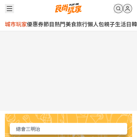
城市玩家
優惠券
節目
熱門
美食
旅行
懶人包
親子
生活
日韓