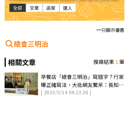
全部
文章
店家
達人
只顯示優惠
總會三明治
相關文章
搜尋結果
1
筆
早餐店「總會三明治」寫錯字？行家
曝正確寫法，大批網友驚呆：長知識
| 2023/3/14 04:23:26 |
了