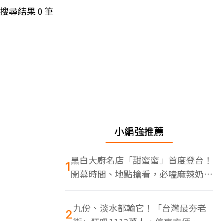
搜尋結果
0
筆
小編強推薦
黑白大廚名店「甜蜜蜜」首度登台！
1
開幕時間、地點搶看，必嗑麻辣奶油
蝦
九份、淡水都輸它！「台灣最夯老
2