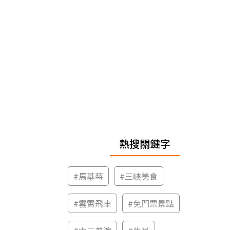
熱搜關鍵字
#
馬基莓
#
三峽美食
#
雲霄飛車
#
免門票景點