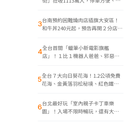
街」狂吸1113萬人，停車方便、特
色美食多
台南預約困難燒肉店插旗大安區！
3
和牛丼240元起，預告再開２分店、
地點曝光
全台首間「蠟筆小新電影旗艦
4
店」！１比１機器人爸爸、邪惡正
男，百款周邊買翻
全台７大向日葵花海！1.2公頃免費
5
花海、金黃落羽松秘境、紅色鐵橋
同框
台北最好玩「室內親子卡丁車樂
6
園」！入場不限時暢玩，還有大螢
幕Switch遊戲區