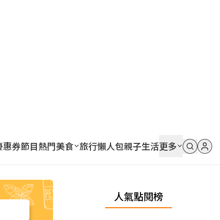
優惠券
節目
熱門
美食
旅行
懶人包
親子
生活
更多
人氣點閱榜