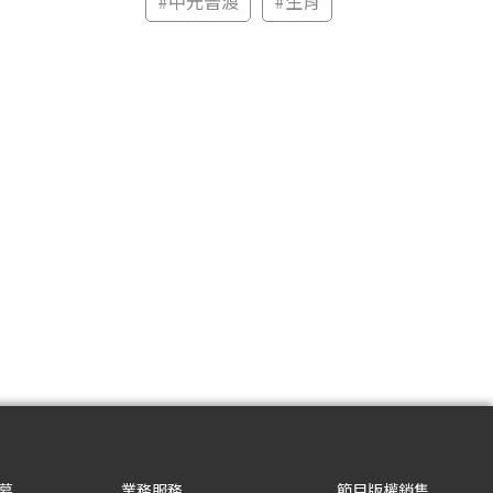
#
中元普渡
#
生肖
募
業務服務
節目版權銷售