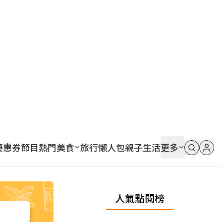
優惠券
節目
熱門
美食
旅行
懶人包
親子
生活
更多
人氣點閱榜