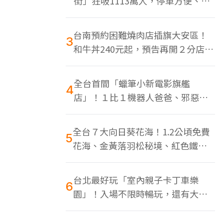
街」狂吸1113萬人，停車方便、特
色美食多
台南預約困難燒肉店插旗大安區！
3
和牛丼240元起，預告再開２分店、
地點曝光
全台首間「蠟筆小新電影旗艦
4
店」！１比１機器人爸爸、邪惡正
男，百款周邊買翻
全台７大向日葵花海！1.2公頃免費
5
花海、金黃落羽松秘境、紅色鐵橋
同框
台北最好玩「室內親子卡丁車樂
6
園」！入場不限時暢玩，還有大螢
幕Switch遊戲區