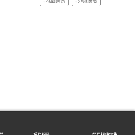
#
桃園美食
#
炸雞優惠
募
業務服務
節目版權銷售