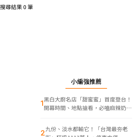
搜尋結果
0
筆
小編強推薦
黑白大廚名店「甜蜜蜜」首度登台！
1
開幕時間、地點搶看，必嗑麻辣奶油
蝦
九份、淡水都輸它！「台灣最夯老
2