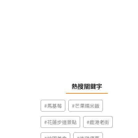
熱搜關鍵字
#
馬基莓
#
芒果糯米飯
#
花蓮步道景點
#
鹿港老街