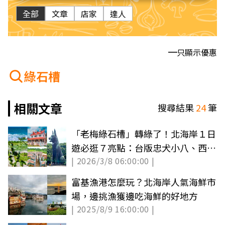
全部
文章
店家
達人
只顯示優惠
綠石槽
相關文章
搜尋結果
24
筆
「老梅綠石槽」轉綠了！北海岸１日
遊必逛７亮點：台版忠犬小八、西部
| 2026/3/8 06:00:00 |
牛仔村
富基漁港怎麼玩？北海岸人氣海鮮市
場，邊挑漁獲邊吃海鮮的好地方
| 2025/8/9 16:00:00 |