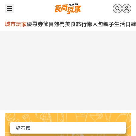
城市玩家
優惠券
節目
熱門
美食
旅行
懶人包
親子
生活
日韓