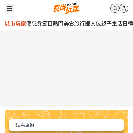
城市玩家
優惠券
節目
熱門
美食
旅行
懶人包
親子
生活
日韓