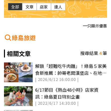
全部
文章
店家
達人
只顯示優惠
綠島旅遊
相關文章
搜尋結果
4
筆
解鎖「超難吃牛肉麵」！綠島５家美
食新推薦：帥哥老闆漢堡店、在地限
| 2026/6/12 16:00:00 |
定花生芡粿
6/17節目《熱血48小時》店家資
訊：綠島夏日特別企畫
| 2022/6/17 14:30:00 |