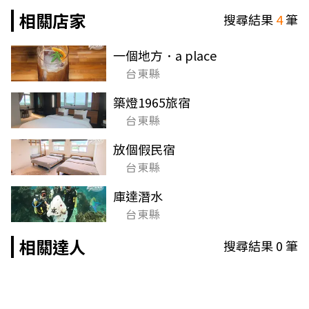
相關店家
搜尋結果
4
筆
一個地方．a place
台東縣
築燈1965旅宿
台東縣
放個假民宿
台東縣
庫達潛水
台東縣
相關達人
搜尋結果
0
筆