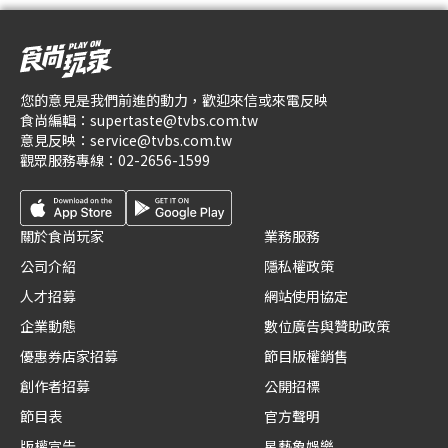
您的意見是我們前進的動力，歡迎來信或來電反映
食尚編輯：
supertaste@tvbs.com.tw
意見反映：
service@tvbs.com.tw
觀眾服務專線：
02-2656-1599
關於食尚玩家
業務服務
公司介紹
隱私權政策
人才招募
網站使用協定
企業動態
數位廣告與贊助政策
優惠券店家招募
節目版權銷售
創作者招募
公開招標
節目表
官方聲明
版權宣告
星藝象娛樂