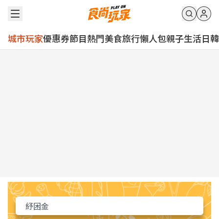
城市玩家
優惠券
節目
熱門
美食
旅行
懶人包
親子
生活
日韓