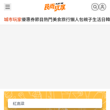
城市玩家
優惠券
節目
熱門
美食
旅行
懶人包
親子
生活
日韓