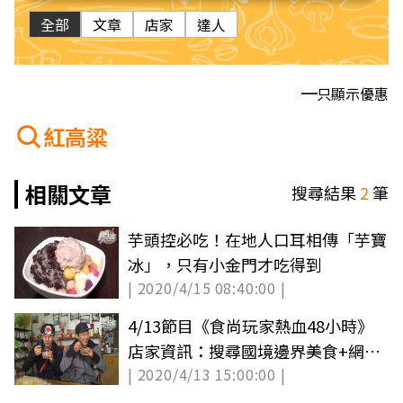
全部
文章
店家
達人
只顯示優惠
紅高粱
相關文章
搜尋結果
2
筆
芋頭控必吃！在地人口耳相傳「芋寶
冰」，只有小金門才吃得到
| 2020/4/15 08:40:00 |
4/13節目《食尚玩家熱血48小時》
店家資訊：搜尋國境邊界美食+網路
| 2020/4/13 15:00:00 |
限定版影音