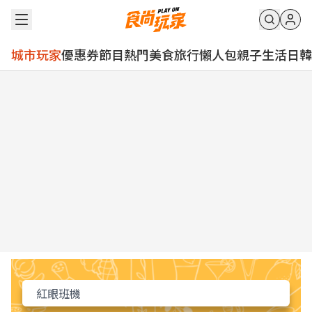
城市玩家
優惠券
節目
熱門
美食
旅行
懶人包
親子
生活
日韓