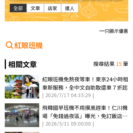
全部
文章
店家
達人
只顯示優惠
紅眼班機
相關文章
搜尋結果
15
筆
紅眼班機免熬夜等車！東京24小時租
車新服務，全中文自助取還車７折起
| 2026/7/17 04:35:29 |
飛韓國早班機不用摸黑趕車！仁川機
場「免錢過夜區」曝光，免訂飯店、
| 2026/5/31 09:00:00 |
躺著睡到登機