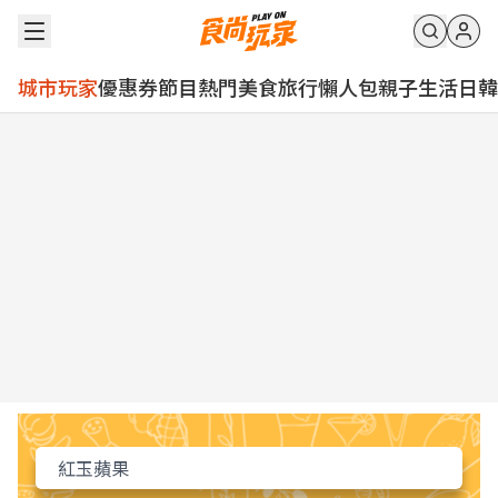
城市玩家
優惠券
節目
熱門
美食
旅行
懶人包
親子
生活
日韓