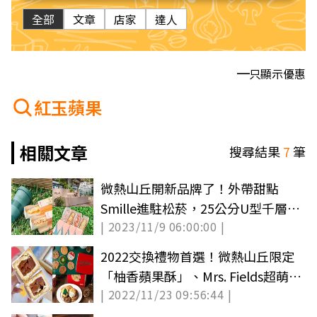
全部
文章
店家
達人
只顯示優惠
紅玉蘋果
相關文章
搜尋結果
7
筆
微熱山丘開新品牌了！外帶甜點
Smille進駐松菸，25公分U型千層酥
| 2023/11/9 06:00:00 |
＋免費喝飲料
2022交換禮物首選！微熱山丘限定
「柚香蘋果酥」、Mrs. Fields超萌餅
| 2022/11/23 09:56:44 |
乾組（中獎名單公布）