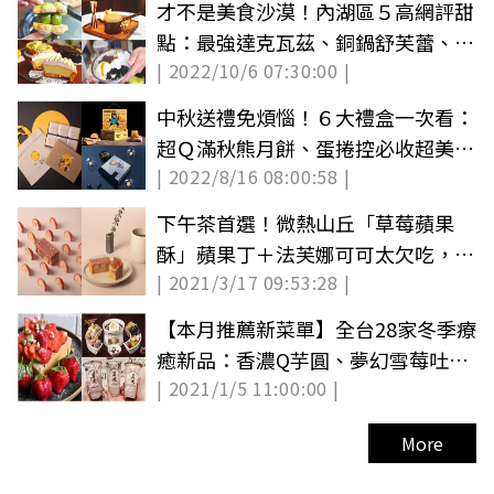
才不是美食沙漠！內湖區５高網評甜
點：最強達克瓦茲、銅鍋舒芙蕾、得
| 2022/10/6 07:30:00 |
獎甜塔
中秋送禮免煩惱！６大禮盒一次看：
超Ｑ滿秋熊月餅、蛋捲控必收超美占
| 2022/8/16 08:00:58 |
卜禮盒（中獎名單已公布）
下午茶首選！微熱山丘「草莓蘋果
酥」蘋果丁＋法芙娜可可太欠吃，再
| 2021/3/17 09:53:28 |
喝興波咖啡超療癒
【本月推薦新菜單】全台28家冬季療
癒新品：香濃Q芋圓、夢幻雪莓吐
| 2021/1/5 11:00:00 |
司、巧克力火鍋
More