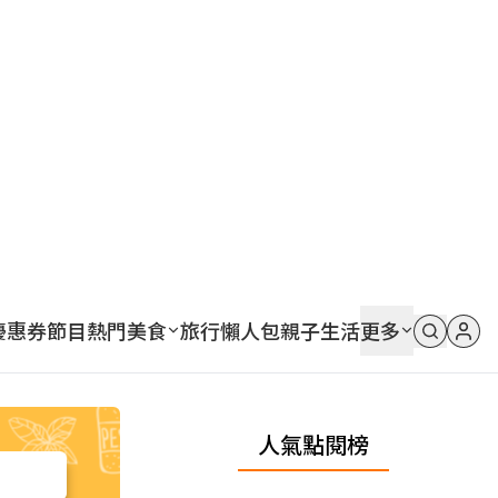
優惠券
節目
熱門
美食
旅行
懶人包
親子
生活
更多
人氣點閱榜