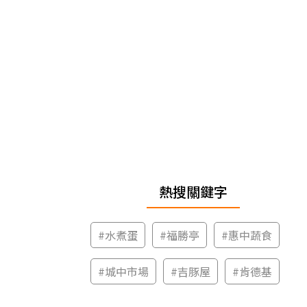
熱搜關鍵字
#
水煮蛋
#
福勝亭
#
惠中蔬食
#
城中市場
#
吉豚屋
#
肯德基