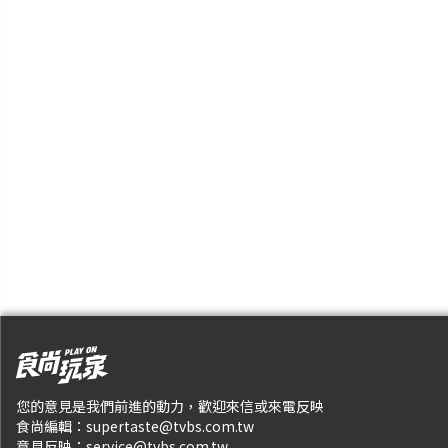
您的意見是我們前進的動力，歡迎來信或來電反映
食尚編輯：
supertaste@tvbs.com.tw
意見反映：
service@tvbs.com.tw