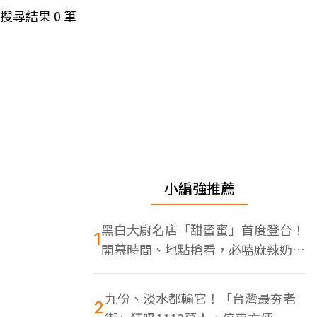
搜尋結果
0
筆
小編強推薦
黑白大廚名店「甜蜜蜜」首度登台！
1
開幕時間、地點搶看，必嗑麻辣奶油
蝦
九份、淡水都輸它！「台灣最夯老
2