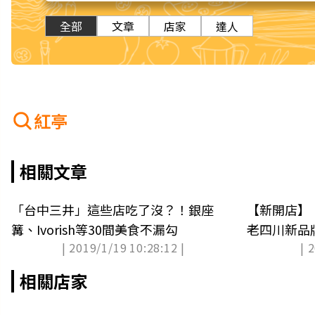
全部
文章
店家
達人
紅亭
相關文章
「台中三井」這些店吃了沒？！銀座
【新開店】
篝、Ivorish等30間美食不漏勾
老四川新品
| 2019/1/19 10:28:12 |
| 
相關店家