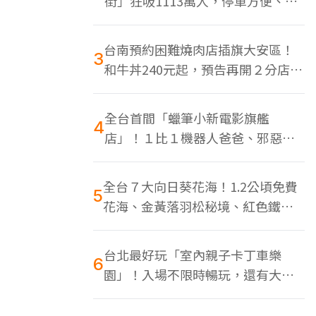
街」狂吸1113萬人，停車方便、特
色美食多
台南預約困難燒肉店插旗大安區！
3
和牛丼240元起，預告再開２分店、
地點曝光
全台首間「蠟筆小新電影旗艦
4
店」！１比１機器人爸爸、邪惡正
男，百款周邊買翻
全台７大向日葵花海！1.2公頃免費
5
花海、金黃落羽松秘境、紅色鐵橋
同框
台北最好玩「室內親子卡丁車樂
6
園」！入場不限時暢玩，還有大螢
幕Switch遊戲區