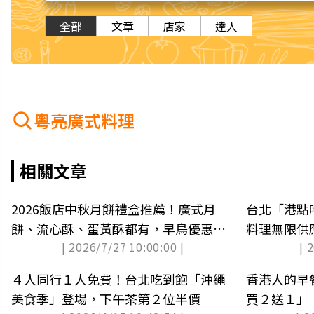
全部
文章
店家
達人
粵亮廣式料理
相關文章
2026飯店中秋月餅禮盒推薦！廣式月
台北「港點
餅、流心酥、蛋黃酥都有，早鳥優惠一
料理無限供
| 2026/7/27 10:00:00 |
| 
次看
心
４人同行１人免費！台北吃到飽「沖繩
香港人的早
美食季」登場，下午茶第２位半價
買２送１」