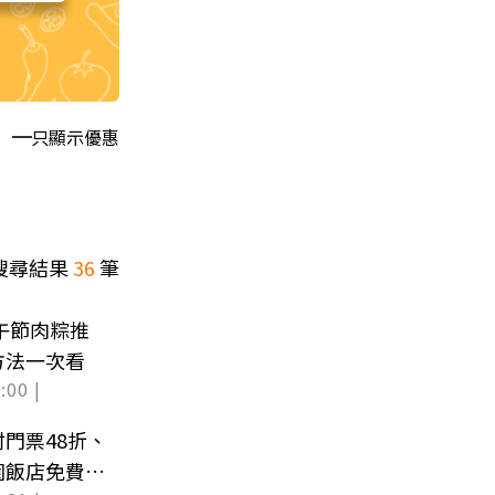
只顯示優惠
搜尋結果
36
筆
端午節肉粽推
方法一次看
:00 |
門票48折、
園飯店免費升