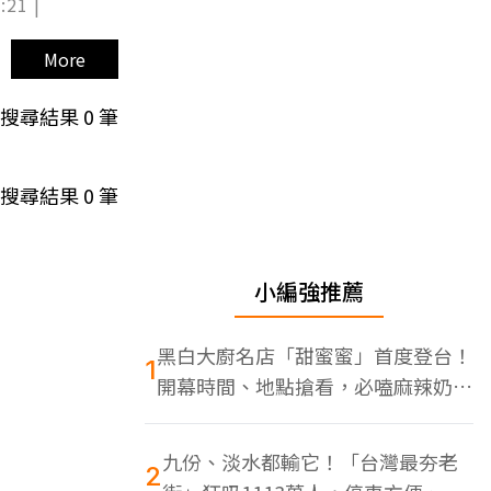
:21 |
More
搜尋結果
0
筆
搜尋結果
0
筆
小編強推薦
黑白大廚名店「甜蜜蜜」首度登台！
1
開幕時間、地點搶看，必嗑麻辣奶油
蝦
九份、淡水都輸它！「台灣最夯老
2