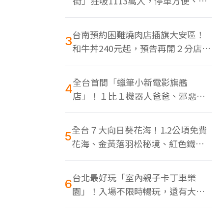
街」狂吸1113萬人，停車方便、特
色美食多
台南預約困難燒肉店插旗大安區！
3
和牛丼240元起，預告再開２分店、
地點曝光
全台首間「蠟筆小新電影旗艦
4
店」！１比１機器人爸爸、邪惡正
男，百款周邊買翻
全台７大向日葵花海！1.2公頃免費
5
花海、金黃落羽松秘境、紅色鐵橋
同框
台北最好玩「室內親子卡丁車樂
6
園」！入場不限時暢玩，還有大螢
幕Switch遊戲區