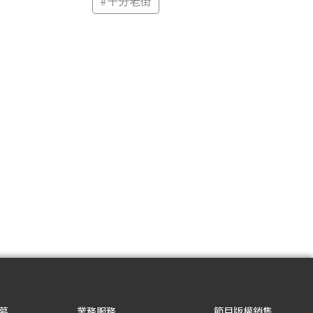
#
十分老街
募
業務服務
節目版權銷售