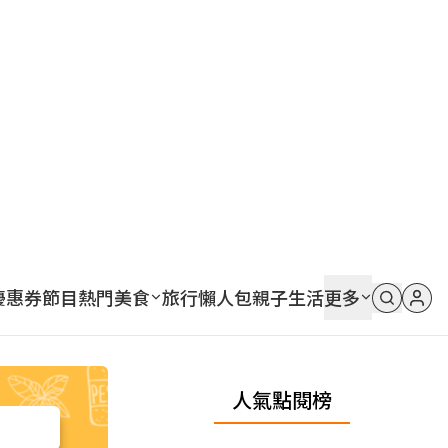
優惠券
節目
熱門
美食
旅行
懶人包
親子
生活
更多
人氣點閱榜