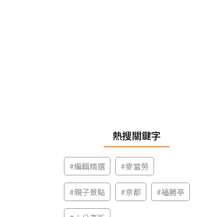
熱搜關鍵字
#
編輯精選
#
麥當勞
#
親子景點
#
京都
#
福勝亭