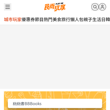
城市玩家
優惠券
節目
熱門
美食
旅行
懶人包
親子
生活
日韓