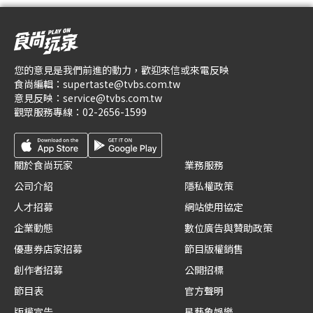
您的意見是我們前進的動力，歡迎來信或來電反映
食尚編輯：
supertaste@tvbs.com.tw
意見反映：
service@tvbs.com.tw
觀眾服務專線：
02-2656-1599
關於食尚玩家
業務服務
公司介紹
隱私權政策
人才招募
網站使用協定
企業動態
數位廣告與贊助政策
優惠券店家招募
節目版權銷售
創作者招募
公開招標
節目表
官方聲明
版權宣告
星藝象娛樂