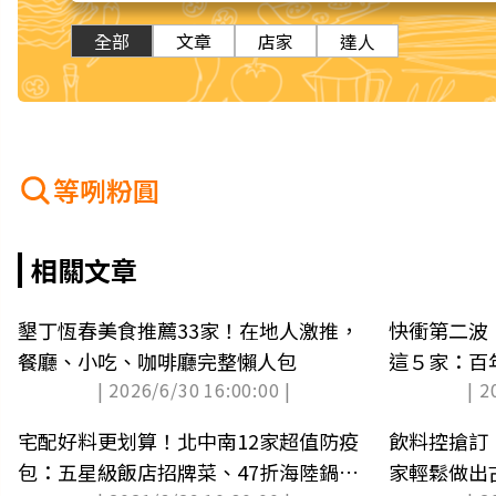
全部
文章
店家
達人
等咧粉圓
相關文章
墾丁恆春美食推薦33家！在地人激推，
快衝第二波
餐廳、小吃、咖啡廳完整懶人包
這５家：百
| 2026/6/30 16:00:00 |
| 2
基、芒果瀑
宅配好料更划算！北中南12家超值防疫
飲料控搶訂
包：五星級飯店招牌菜、47折海陸鍋、
家輕鬆做出