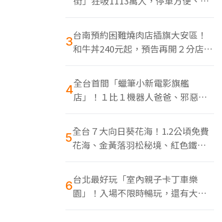
街」狂吸1113萬人，停車方便、特
色美食多
台南預約困難燒肉店插旗大安區！
3
和牛丼240元起，預告再開２分店、
地點曝光
全台首間「蠟筆小新電影旗艦
4
店」！１比１機器人爸爸、邪惡正
男，百款周邊買翻
全台７大向日葵花海！1.2公頃免費
5
花海、金黃落羽松秘境、紅色鐵橋
同框
台北最好玩「室內親子卡丁車樂
6
園」！入場不限時暢玩，還有大螢
幕Switch遊戲區