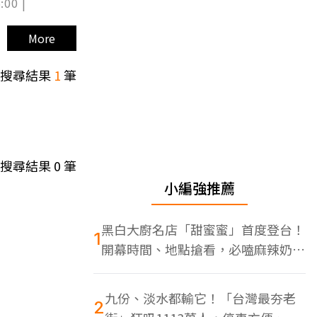
:00 |
More
搜尋結果
1
筆
搜尋結果
0
筆
小編強推薦
黑白大廚名店「甜蜜蜜」首度登台！
1
開幕時間、地點搶看，必嗑麻辣奶油
蝦
九份、淡水都輸它！「台灣最夯老
2