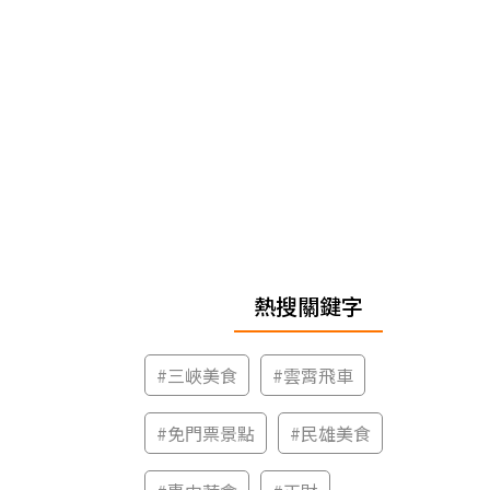
熱搜關鍵字
#
三峽美食
#
雲霄飛車
#
免門票景點
#
民雄美食