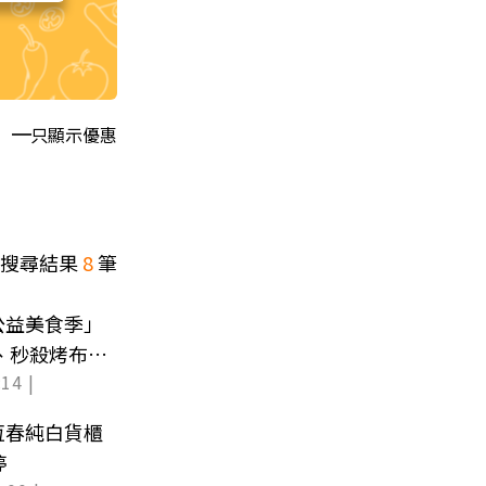
只顯示優惠
搜尋結果
8
筆
公益美食季」
糕、秒殺烤布
14 |
恆春純白貨櫃
停