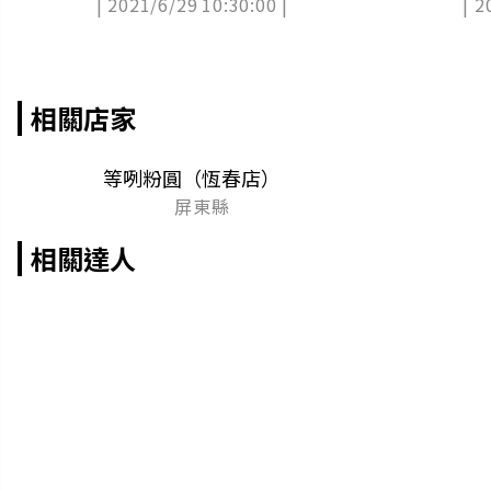
| 2021/6/29 10:30:00 |
| 2
DIY手搖組合
花醬三明治
相關店家
等咧粉圓（恆春店）
屏東縣
相關達人