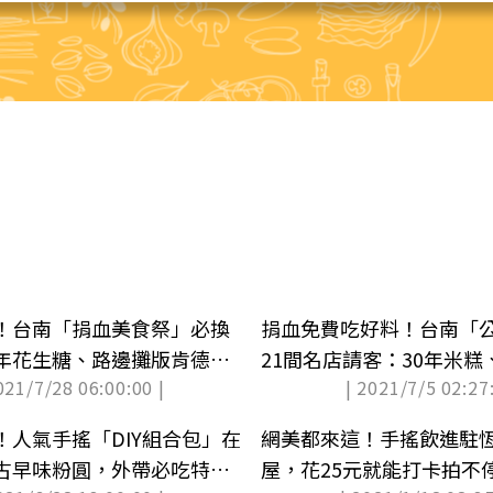
！台南「捐血美食祭」必換
捐血免費吃好料！台南「
年花生糖、路邊攤版肯德
21間名店請客：30年米
021/7/28 06:00:00 |
| 2021/7/5 02:27:
布冰
蕾、藍帶豬排
！人氣手搖「DIY組合包」在
網美都來這！手搖飲進駐
古早味粉圓，外帶必吃特調
屋，花25元就能打卡拍不