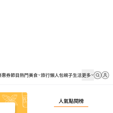
優惠券
節目
熱門
美食
旅行
懶人包
親子
生活
更多
人氣點閱榜