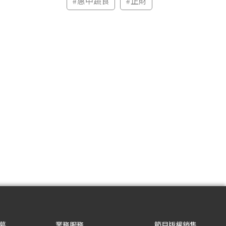
#
惠中蔬食
#
正財
募
業務服務
節目版權銷售