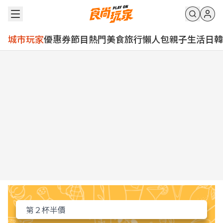
城市玩家
優惠券
節目
熱門
美食
旅行
懶人包
親子
生活
日韓