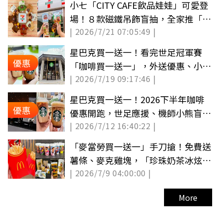
小七「CITY CAFE飲品娃娃」可愛登
場！８款磁鐵吊飾盲抽，全家推「咖
| 2026/7/21 07:05:49 |
啡Q凍拿鐵」
星巴克買一送一！看完世足冠軍賽
優惠
「咖啡買一送一」，外送優惠、小熊
| 2026/7/19 09:17:46 |
盲盒整理
星巴克買一送一！2026下半年咖啡
優惠
優惠開跑，世足應援、機師小熊盲盒
| 2026/7/12 16:40:22 |
一次收
「麥當勞買一送一」手刀搶！免費送
薯條、麥克雞塊，「珍珠奶茶冰炫
| 2026/7/9 04:00:00 |
風」半價喝
More