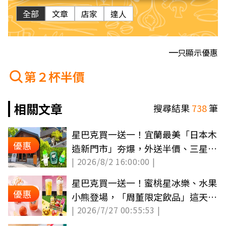
全部
文章
店家
達人
只顯示優惠
第２杯半價
相關文章
搜尋結果
738
筆
星巴克買一送一！宜蘭最美「日本木
優惠
造新門市」夯爆，外送半價、三星蔥
| 2026/8/2 16:00:00 |
小熊
星巴克買一送一！蜜桃星冰樂、水果
優惠
小熊登場，「周董限定飲品」這天開
| 2026/7/27 00:55:53 |
喝