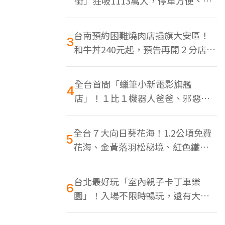
街」狂吸1113萬人，停車方便、特
色美食多
台南預約困難燒肉店插旗大安區！
3
和牛丼240元起，預告再開２分店、
地點曝光
全台首間「蠟筆小新電影旗艦
4
店」！１比１機器人爸爸、邪惡正
男，百款周邊買翻
全台７大向日葵花海！1.2公頃免費
5
花海、金黃落羽松秘境、紅色鐵橋
同框
台北最好玩「室內親子卡丁車樂
6
園」！入場不限時暢玩，還有大螢
幕Switch遊戲區