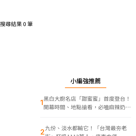
搜尋結果
0
筆
小編強推薦
黑白大廚名店「甜蜜蜜」首度登台！
1
開幕時間、地點搶看，必嗑麻辣奶油
蝦
九份、淡水都輸它！「台灣最夯老
2