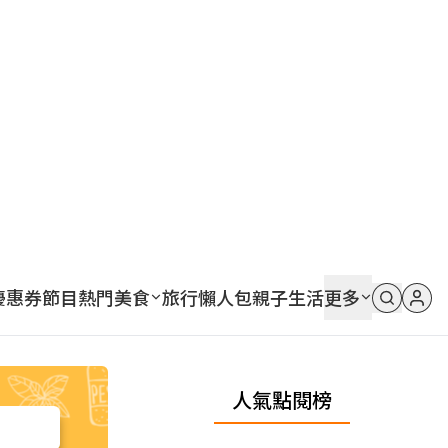
優惠券
節目
熱門
美食
旅行
懶人包
親子
生活
更多
人氣點閱榜