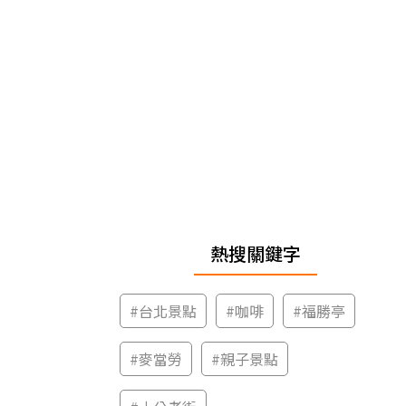
熱搜關鍵字
#
台北景點
#
咖啡
#
福勝亭
#
麥當勞
#
親子景點