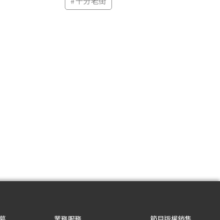
#
十分老街
募
業務服務
節目版權銷售