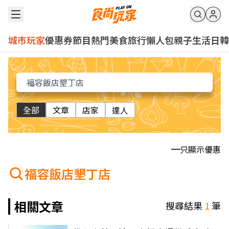
城市玩家
優惠券
節目
熱門
美食
旅行
懶人包
親子
生活
日韓
全部
文章
店家
達人
只顯示優惠
福容飯店墾丁店
相關文章
搜尋結果
1
筆