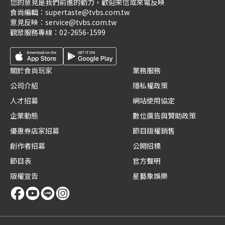
您的意見是我們前進的動力，歡迎來信或來電反映
食尚編輯：
supertaste@tvbs.com.tw
意見反映：
service@tvbs.com.tw
觀眾服務專線：
02-2656-1599
關於食尚玩家
業務服務
公司介紹
隱私權政策
人才招募
網站使用協定
企業動態
數位廣告與贊助政策
優惠券店家招募
節目版權銷售
創作者招募
公開招標
節目表
官方聲明
版權宣告
星藝象娛樂