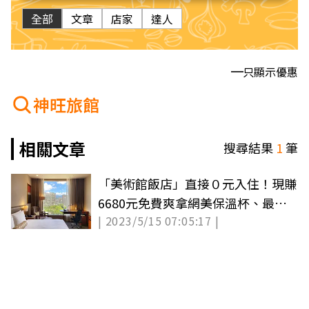
全部
文章
店家
達人
只顯示優惠
神旺旅館
相關文章
搜尋結果
1
筆
「美術館飯店」直接０元入住！現賺
6680元免費爽拿網美保溫杯、最新
| 2023/5/15 07:05:17 |
款保養組