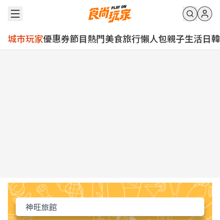
城市玩家
優惠券
節目
熱門
美食
旅行
懶人包
親子
生活
日韓