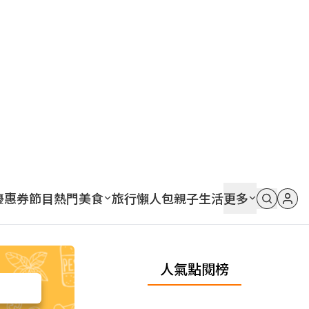
優惠券
節目
熱門
美食
旅行
懶人包
親子
生活
更多
人氣點閱榜