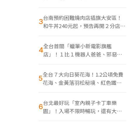
色美食多
台南預約困難燒肉店插旗大安區！
3
和牛丼240元起，預告再開２分店、
地點曝光
全台首間「蠟筆小新電影旗艦
4
店」！１比１機器人爸爸、邪惡正
男，百款周邊買翻
全台７大向日葵花海！1.2公頃免費
5
花海、金黃落羽松秘境、紅色鐵橋
同框
台北最好玩「室內親子卡丁車樂
6
園」！入場不限時暢玩，還有大螢
幕Switch遊戲區