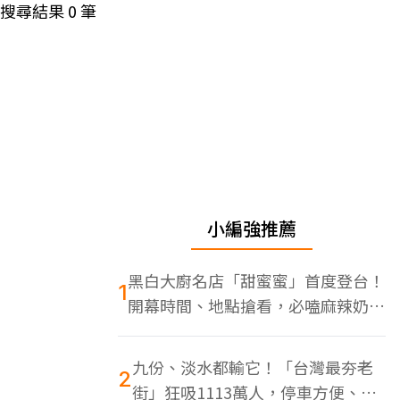
搜尋結果
0
筆
小編強推薦
黑白大廚名店「甜蜜蜜」首度登台！
1
開幕時間、地點搶看，必嗑麻辣奶油
蝦
九份、淡水都輸它！「台灣最夯老
2
街」狂吸1113萬人，停車方便、特