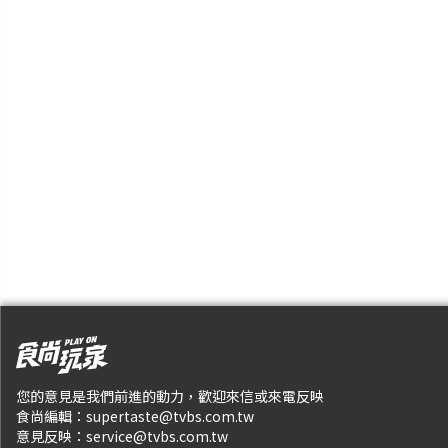
您的意見是我們前進的動力，歡迎來信或來電反映
食尚編輯：
supertaste@tvbs.com.tw
意見反映：
service@tvbs.com.tw