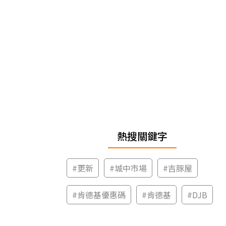
熱搜關鍵字
#
更新
#
城中市場
#
吉豚屋
#
肯德基優惠碼
#
肯德基
#
DJB