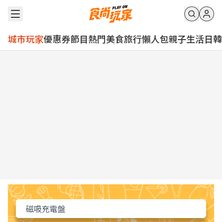
城市玩家
優惠券
節目
熱門
美食
旅行
懶人包
親子
生活
日韓