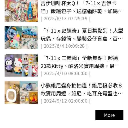
吉伊咖啡杯太Q！「7-11ｘ吉伊卡
哇」飯糰包子、送糖霜餅乾，加碼收
| 2025/8/13 07:29:39 |
矮袋鼠周邊
「7-11ｘ史迪奇」夏日集點到！大型
玩偶、存錢筒、變裝公仔盲盒，百款
| 2025/6/4 10:09:28 |
周邊曝光
「7-11ｘ三麗鷗」全新集點！超過
20款Kitty、酷洛米實用周邊，最低
| 2025/4/10 08:00:00 |
199元
小熊維尼變身拍拍燈！維尼粉必收８
款實用周邊，維尼、屹耳充電盤也是
| 2024/9/12 02:00:00 |
手機架
More