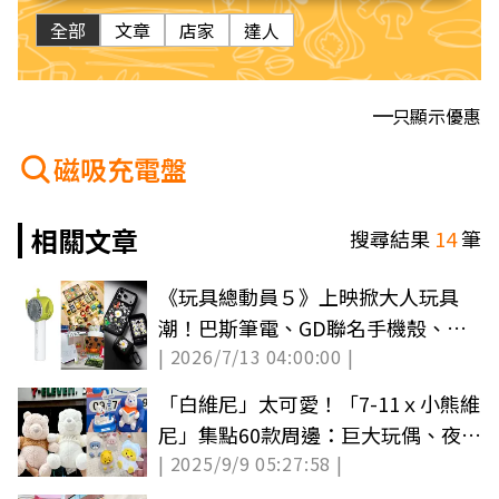
全部
文章
店家
達人
只顯示優惠
磁吸充電盤
相關文章
搜尋結果
14
筆
《玩具總動員５》上映掀大人玩具
潮！巴斯筆電、GD聯名手機殼、三
| 2026/7/13 04:00:00 |
眼怪冷風扇
「白維尼」太可愛！「7-11ｘ小熊維
尼」集點60款周邊：巨大玩偶、夜燈
| 2025/9/9 05:27:58 |
公仔