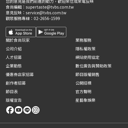
您的意見是我們前進的動力，歡迎來信或來電反映
食尚編輯：
supertaste@tvbs.com.tw
意見反映：
service@tvbs.com.tw
觀眾服務專線：
02-2656-1599
關於食尚玩家
業務服務
公司介紹
隱私權政策
人才招募
網站使用協定
企業動態
數位廣告與贊助政策
優惠券店家招募
節目版權銷售
創作者招募
公開招標
節目表
官方聲明
版權宣告
星藝象娛樂