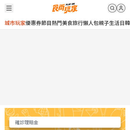
城市玩家
優惠券
節目
熱門
美食
旅行
懶人包
親子
生活
日韓