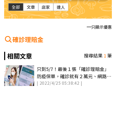
全部
文章
店家
達人
只顯示優惠
確診理賠金
相關文章
搜尋結果
1
筆
只到5/7！最後１張「確診理賠金」
防疫保單，確診就有２萬元、網路無
| 2022/4/25 05:38:42 |
法投保